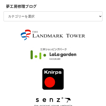
夢工房修理ブログ
夢
工
房
修
理
ブ
ロ
グ