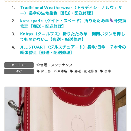
Traditional Weatherwear（トラディショナルウェザ
ー）長傘の生地染色【郵送・配送修理】
kate spade（ケイト・スペード）折りたたみ傘
骨交換
修理【郵送・配送修理】
Knirps（クニルプス）折りたたみ傘 開閉ボタンを押し
ても開かない…【郵送・配送修理】
JILL STUART（ジルスチュアート）長傘/日傘 ７本骨の
総張替え【郵送・配送修理】
傘修理・メンテナンス
カテゴリー
夢工房 松戸本店
郵送・配送修理
長傘
タグ