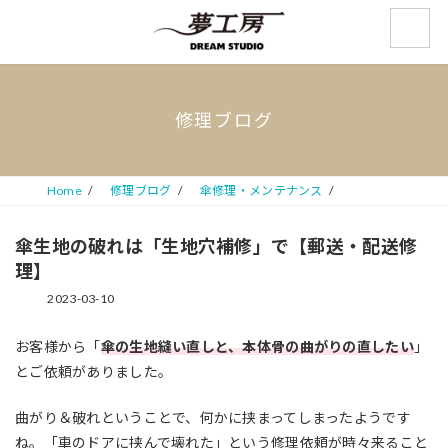
コ
ナ
ン
ビ
テ
ゲ
ン
ー
ツ
シ
へ
ョ
修理ブログ
ス
ン
キ
に
ッ
移
プ
動
Home
修理ブログ
傘修理・メンテナンス
傘生地の破れは「生地穴補修」で【郵送・配送修
理】
2023-03-10
お客様から「
傘の生地縫い直しと、本体骨の曲がりの直したい
」
とご依頼がありました。
曲がり＆破れということで、何かに挟まってしまったようです
ね。「車のドアに挟んで壊れた」という修理依頼が時々来ること