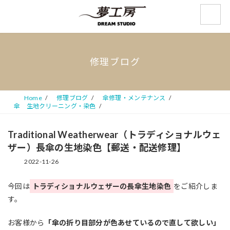
コ
ナ
ン
ビ
テ
ゲ
ン
ー
ツ
シ
へ
ョ
修理ブログ
ス
ン
キ
に
ッ
移
プ
動
Home
修理ブログ
傘修理・メンテナンス
傘 生地クリーニング・染色
Traditional Weatherwear（トラディショナルウェ
ザー）長傘の生地染色【郵送・配送修理】
2022-11-26
今回は
トラディショナルウェザーの長傘生地染色
をご紹介しま
す。
お客様から
「傘の折り目部分が色あせているので直して欲しい」