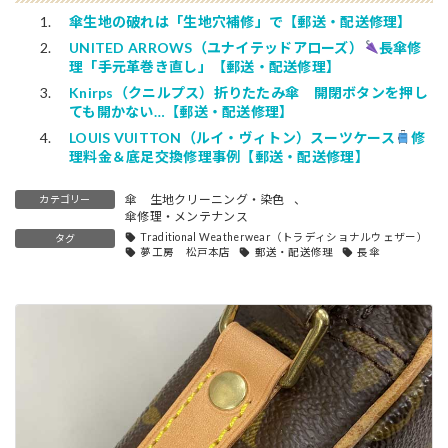
傘生地の破れは「生地穴補修」で【郵送・配送修理】
UNITED ARROWS（ユナイテッドアローズ）
長傘修
理「手元革巻き直し」【郵送・配送修理】
Knirps（クニルプス）折りたたみ傘 開閉ボタンを押し
ても開かない…【郵送・配送修理】
LOUIS VUITTON（ルイ・ヴィトン）スーツケース
修
理料金＆底足交換修理事例【郵送・配送修理】
傘 生地クリーニング・染色
、
カテゴリー
傘修理・メンテナンス
Traditional Weatherwear（トラディショナルウェザー）
タグ
夢工房 松戸本店
郵送・配送修理
長傘