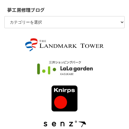
夢工房修理ブログ
夢
工
房
修
理
ブ
ロ
グ