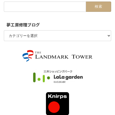
検
索:
夢工房修理ブログ
夢
工
房
修
理
ブ
ロ
グ