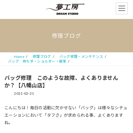
コ
ナ
ン
ビ
テ
ゲ
ン
ー
ツ
シ
へ
ョ
修理ブログ
ス
ン
キ
に
ッ
移
プ
動
Home
修理ブログ
バッグ修理・メンテナンス
バッグ 持ち手・ショルダー・根革
バッグ修理 このような故障、よくありません
か？【八幡山店】
2021-02-21
こんにちは！毎日の活動に欠かせない「バッグ」は様々なシチュ
エーションにおいて「タフさ」が求められる事、よくあります
ね。