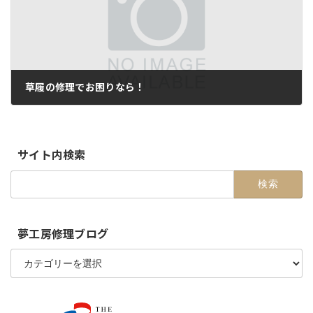
草履の修理でお困りなら！
2015-08-20
サイト内検索
検
索:
夢工房修理ブログ
夢
工
房
修
理