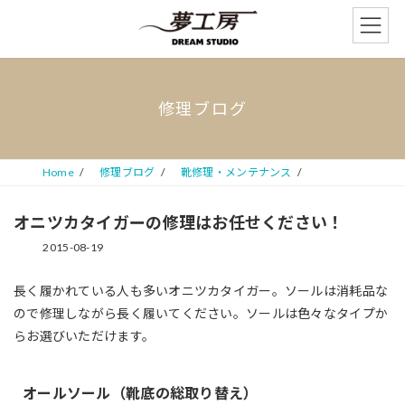
コ
ナ
ン
ビ
テ
ゲ
ン
ー
ツ
シ
へ
ョ
修理ブログ
ス
ン
キ
に
ッ
移
プ
動
Home
修理ブログ
靴修理・メンテナンス
オニツカタイガーの修理はお任せください！
2015-08-19
長く履かれている人も多いオニツカタイガー。ソールは消耗品な
ので修理しながら長く履いてください。ソールは色々なタイプか
らお選びいただけます。
オールソール（靴底の総取り替え）