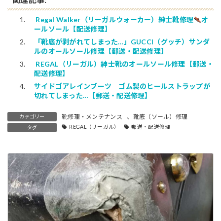
Regal Walker（リーガルウォーカー）紳士靴修理
オ
ールソール【配送修理】
「靴底が剥がれてしまった…」GUCCI（グッチ）サンダ
ルのオールソール修理【郵送・配送修理】
REGAL（リーガル）紳士靴のオールソール修理【郵送・
配送修理】
サイドゴアレインブーツ ゴム製のヒールストラップが
切れてしまった…【郵送・配送修理】
靴修理・メンテナンス
、
靴底（ソール）修理
カテゴリー
REGAL（リーガル）
郵送・配送修理
タグ