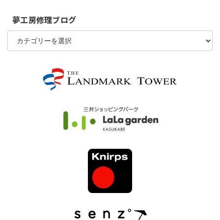
夢工房修理ブログ
夢
工
房
修
理
ブ
ロ
グ