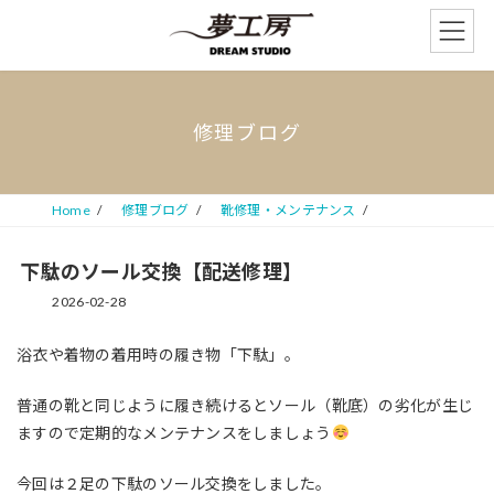
コ
ナ
ン
ビ
テ
ゲ
ン
ー
ツ
シ
へ
ョ
修理ブログ
ス
ン
キ
に
ッ
移
プ
動
Home
修理ブログ
靴修理・メンテナンス
下駄のソール交換【配送修理】
2026-02-28
浴衣や着物の着用時の履き物「下駄」。
普通の靴と同じように履き続けるとソール（靴底）の劣化が生じ
ますので定期的なメンテナンスをしましょう
今回は２足の下駄のソール交換をしました。