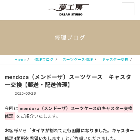
コ
ナ
ン
ビ
テ
ゲ
ン
ー
ツ
シ
へ
ョ
修理ブログ
ス
ン
キ
に
ッ
移
プ
動
Home
修理ブログ
スーツケース修理
キャスター交換
mendoza（メンドーザ）スーツケース キャスタ
ー交換【郵送・配送修理】
2025-03-28
今回は
mendoza（メンドーザ）スーツケースのキャスター交換
修理
をご紹介いたします。
お客様から
「タイヤが割れて走行困難になりました。キャスター
修理4箇所を希望いたします」
とご依頼いただきました。