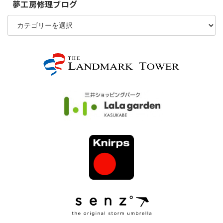
夢工房修理ブログ
夢
工
房
修
理
ブ
ロ
グ