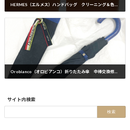
HERMES（エルメス）ハンドバッグ クリーニング＆色補修【八幡山店】
2025-03-22
Orobianco（オロビアンコ）折りたたみ傘 中棒交換修理【郵送・配送修理】
2025-04-04
サイト内検索
検
索: