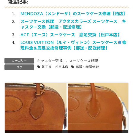
関連記事:
MENDOZA（メンドーザ）のスーツケース修理【柏店】
スーツケース修理 アクタスカラーズ スーツケース キ
ャスター交換【郵送・配送修理】
ACE（エース）スーツケース 底足交換【松戸本店】
LOUIS VUITTON（ルイ・ヴィトン）スーツケース
修
理料金＆底足交換修理事例【郵送・配送修理】
キャスター交換
、
スーツケース修理
カテゴリー
夢工房 松戸本店
郵送・配送修理
タグ