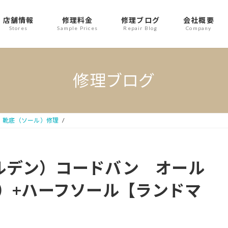
店舗情報
修理料金
修理ブログ
会社概要
Stores
Sample Prices
Repair Blog
Company
修理ブログ
靴底（ソール）修理
ールデン）コードバン オール
）+ハーフソール【ランドマ