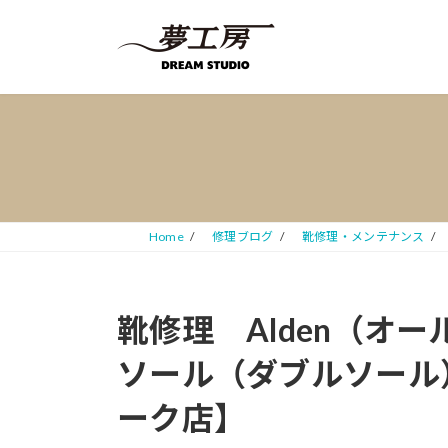
コ
ナ
ン
ビ
テ
ゲ
ン
ー
ツ
シ
へ
ョ
ス
ン
キ
に
ッ
移
プ
動
Home
修理ブログ
靴修理・メンテナンス
靴修理 Alden（オ
ソール（ダブルソール
ーク店】