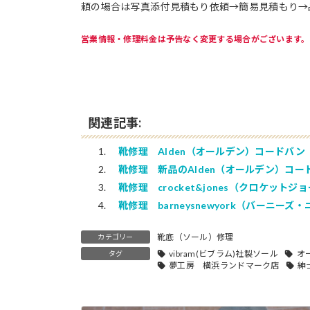
頼の場合は写真添付見積もり依頼→簡易見積もり→
営業情報・修理料金は予告なく変更する場合がございます。
関連記事:
靴修理 Alden（オールデン）コードバ
靴修理 新品のAlden（オールデン）コ
靴修理 crocket&jones（クロケッ
靴修理 barneysnewyork（バーニ
靴底（ソール）修理
カテゴリー
vibram(ビブラム)社製ソール
オ
タグ
夢工房 横浜ランドマーク店
紳