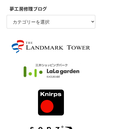
夢工房修理ブログ
夢
工
房
修
理
ブ
ロ
グ