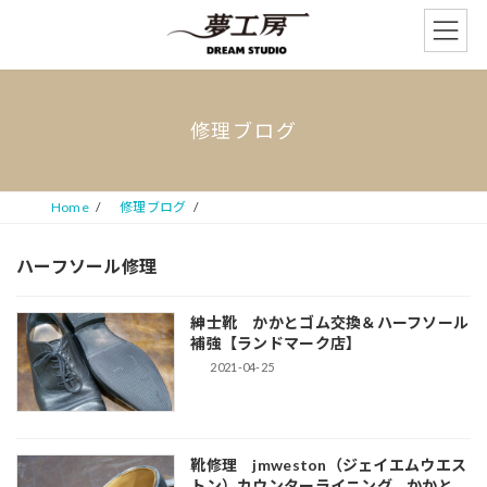
コ
ナ
ン
ビ
テ
ゲ
ン
ー
ツ
シ
へ
ョ
修理ブログ
ス
ン
キ
に
ッ
移
プ
動
Home
修理ブログ
ハーフソール修理
紳士靴 かかとゴム交換＆ハーフソール
補強【ランドマーク店】
2021-04-25
靴修理 jmweston（ジェイエムウエス
トン）カウンターライニング、かかと、