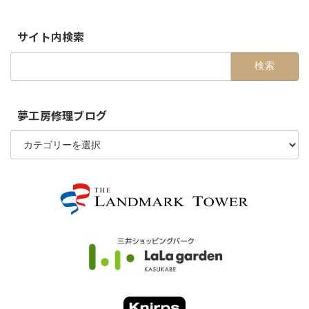
定
定
定
稿
ペ
ペ
ペ
の
ー
ー
ー
サイト内検索
ジ
ジ
ジ
ペ
検
ー
索:
ジ
送
夢工房修理ブログ
り
夢
工
房
修
理
ブ
ロ
グ