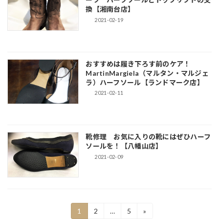
換【湘南台店】
2021-02-19
おすすめは履き下ろす前のケア！
MartinMargiela（マルタン・マルジェ
ラ）ハーフソール【ランドマーク店】
2021-02-11
靴修理 お気に入りの靴にはぜひハーフ
ソールを！【八幡山店】
2021-02-09
投
固
固
固
1
2
…
5
»