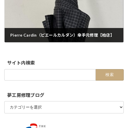
Pierre Cardin（ピエールカルダン）傘手元修理【柏店】
2020-11-02
サイト内検索
検
索:
夢工房修理ブログ
夢
工
房
修
理