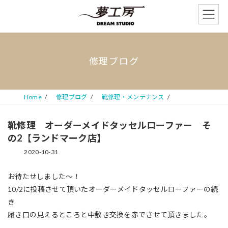
コ
ナ
ン
ビ
テ
ゲ
ン
ー
ツ
シ
へ
ョ
修理ブログ
ス
ン
キ
に
ッ
移
プ
動
Home
修理ブログ
靴修理・メンテナンス
靴修理 オーダーメイドタッセルローファー そ
の2【ランドマーク店】
2020-10-31
お待たせしました〜！
10/2に投稿させて頂いたオーダーメイドタッセルローファーの続
き
履き口の見えるところと中敷き交換を赤でさせて頂きました。