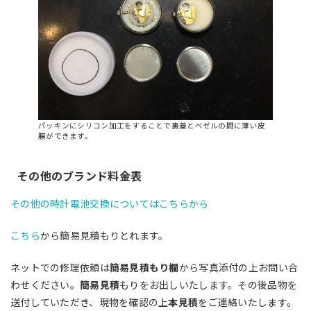
パッキンにシリコン加工をすることで裏蓋とベゼルの間に薄い皮
膜ができます。
その他のブランド料金表
その他の時計電池交換についてはこちらから
こちら
から簡易見積もりとれます。
ネットでの修理依頼は
簡易見積もり欄
から写真添付の上お問い合
わせください。
簡易見積
もりをお出しいたします。その後品物を
送付していただき、現物を確認の上
本見積
をご連絡いたします。