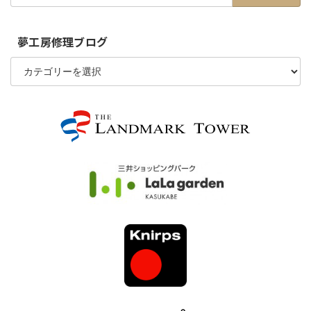
夢工房修理ブログ
夢
工
房
修
理
ブ
ロ
グ