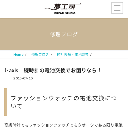
コ
ナ
ン
ビ
テ
ゲ
ン
ー
ツ
シ
へ
ョ
修理ブログ
ス
ン
キ
に
ッ
移
プ
動
Home
修理ブログ
時計修理・電池交換
J-axis 腕時計の電池交換でお困りなら！
2015-07-10
ファッションウォッチの電池交換につ
いて
高級時計でもファッションウォッチでもクオーツである限り電池