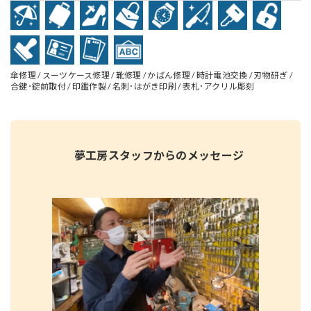
傘修理 / スーツケース修理 / 靴修理 / かばん修理 / 時計電池交換 / 刃物研ぎ /
合鍵･錠前取付 / 印鑑作製 / 名刺･はがき印刷 / 表札･アクリル彫刻
夢工房スタッフからのメッセージ