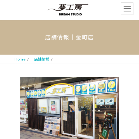
コ
ナ
ン
ビ
テ
ゲ
ン
ー
ツ
シ
へ
ョ
店舗情報│金町店
ス
ン
キ
に
ッ
移
プ
動
Home
店舗情報