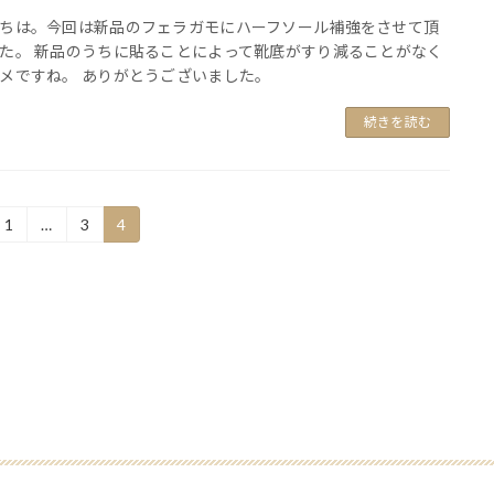
ちは。今回は新品のフェラガモにハーフソール補強をさせて頂
た。 新品のうちに貼ることによって靴底がすり減ることがなく
メですね。 ありがとうございました。
続きを読む
固
固
固
1
…
3
4
定
定
定
ペ
ペ
ペ
ー
ー
ー
ジ
ジ
ジ