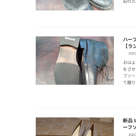
前のJ
ハー
【ラ
2020
おはよ
をさせ
フソー
て蹴り
新品 
ーフ
2020