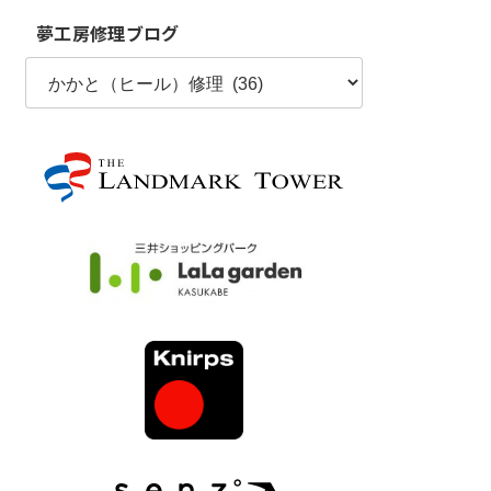
夢工房修理ブログ
夢
工
房
修
理
ブ
ロ
グ