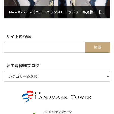
New Balance（ニューバランス）ミッドソール交換 【ランドマーク店】
2020-07-18
サイト内検索
検
索:
夢工房修理ブログ
夢
工
房
修
理
ブ
ロ
グ