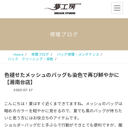
コ
ナ
ン
ビ
テ
ゲ
ン
ー
ツ
シ
へ
ョ
修理ブログ
ス
ン
キ
に
ッ
移
プ
動
Home
修理ブログ
バッグ修理・メンテナンス
バック クリーニング・染色
色褪せたメッシュのバッグも染色で再び鮮やかに
【湘南台店】
2020-07-17
こんにちは！夏はすぐ近くまできてますね。メッシュのバッグは
暗めのカラーを軽やかに見せるので、夏でも黒のバッグが持ちた
いと思う方にはお役立ちのアイテムです。
ショルダーバッグだと手ぶらで行動ができとても便利ですが、服