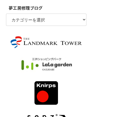
夢工房修理ブログ
夢
工
房
修
理
ブ
ロ
グ