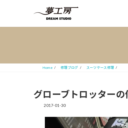
コ
ナ
ン
ビ
テ
ゲ
ン
ー
ツ
シ
へ
ョ
ス
ン
キ
に
ッ
移
プ
動
Home
修理ブログ
スーツケース修理
グローブトロッターの
2017-01-30