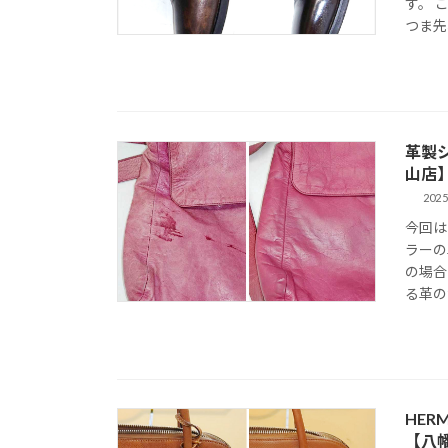
す。 
つま先
革製
山店
2025
今回は
ラーの
の場合
る革の
HE
【八