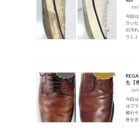
2025
今回は
介いた
の汚れ
り […]
REG
た【
2025
今回は
はブラ
擦れや
修を含め