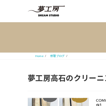
コ
ナ
ン
ビ
テ
ゲ
ン
ー
ツ
シ
へ
ョ
ス
ン
キ
に
ッ
移
プ
動
Home
修理ブログ
夢工房高石のクリーニ
CON
店】