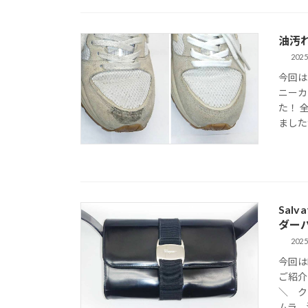
油汚
2025
今回は
ニーカ
た！ 
ました
Sal
ダー
2025
今回は
ご紹介
＼ ク
ムラ、