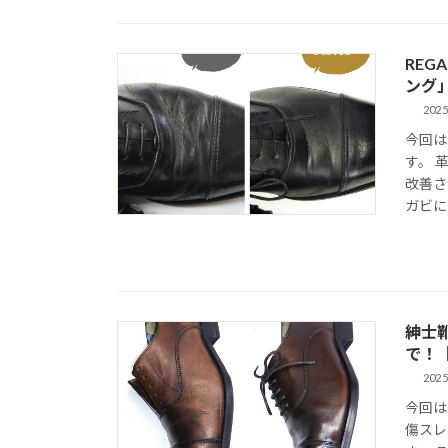
REG
ング
2025
今回は
す。 
改善さ
ガビに
紳士
で！
2025
今回は
傷スレ