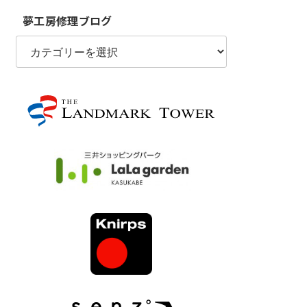
夢工房修理ブログ
夢
工
房
修
理
ブ
ロ
グ