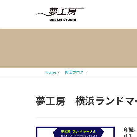
コ
ナ
ン
ビ
テ
ゲ
ン
ー
ツ
シ
へ
ョ
ス
ン
キ
に
ッ
移
プ
動
Home
修理ブログ
夢工房 横浜ランドマ
印鑑
店】