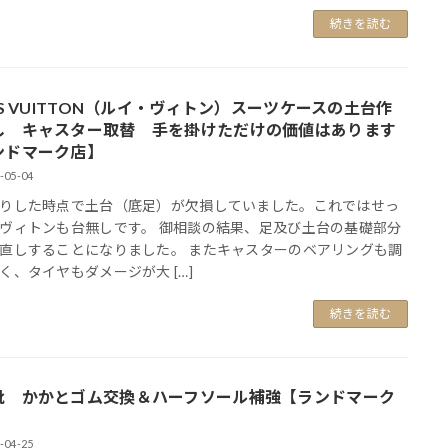
続きを読む
IS VUITTON（ルイ・ヴィトン）スーツケースの土台作
し キャスター取替 手を掛けただけの価値はあります
ンドマーク店】
-05-04
りした時点で土台（底足）が欠損していました。これではせっ
ヴィトンも台無しです。 御相談の結果、足及び土台の基礎部分
直しすることになりました。 またキャスターのベアリングも調
く、タイヤもダメージが大 […]
続きを読む
靴 かかとゴム交換＆ハーフソール補強【ランドマーク
-04-25