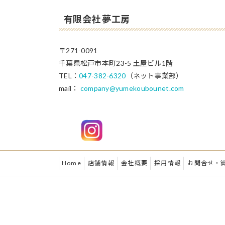
ジ
送
有限会社 夢工房
り
〒271-0091
千葉県松戸市本町23-5 土屋ビル1階
TEL：
047-382-6320
（ネット事業部）
mail：
company@yumekoubounet.com
Home
店舗情報
会社概要
採用情報
お問合せ・