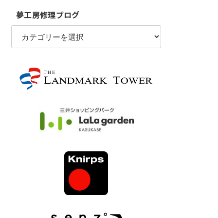
夢工房修理ブログ
夢
工
房
修
理
ブ
ロ
グ