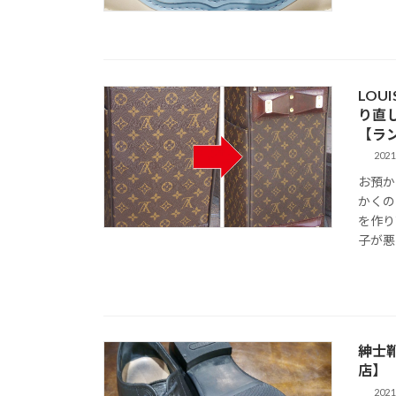
LOU
り直
【ラ
2021
お預か
かくの
を作り
子が悪
紳士
店】
2021