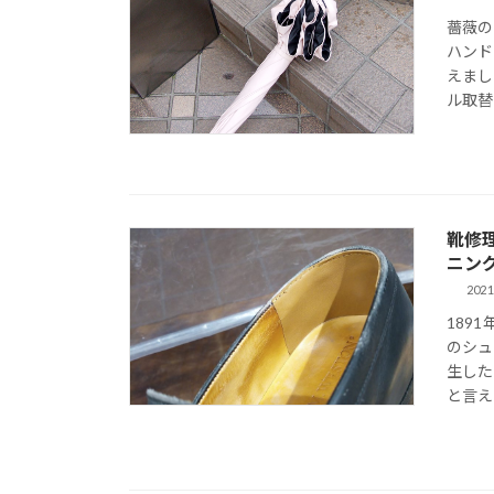
薔薇の
ハンド
えまし
ル取替 
靴修
ニン
2021
189
のシュ
生した
と言え