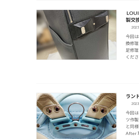
LOU
製交
2025
今回は
換修理
足修理
くださ
ラン
2023
今回は
ツ作製
と同様
After