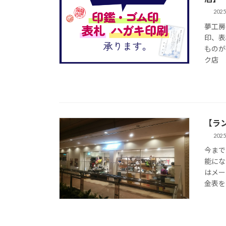
2025
夢工房
印、表
ものが
ク店 
【ラ
2025
今まで
能にな
はメー
金表を