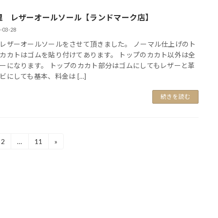
理 レザーオールソール【ランドマーク店】
-03-28
レザーオールソールをさせて頂きました。 ノーマル仕上げのト
カカトはゴムを貼り付けてあります。 トップのカカト以外は全
ーになります。 トップのカカト部分はゴムにしてもレザーと革
ビにしても基本、料金は […]
続きを読む
固
固
2
…
11
»
定
定
ペ
ペ
ー
ー
ジ
ジ