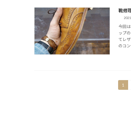
靴修
2021
今回は
ップの
てレザ
のコン
投
固
1
定
稿
ペ
ー
の
ジ
ペ
ー