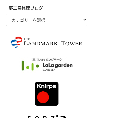
夢工房修理ブログ
夢
工
房
修
理
ブ
ロ
グ