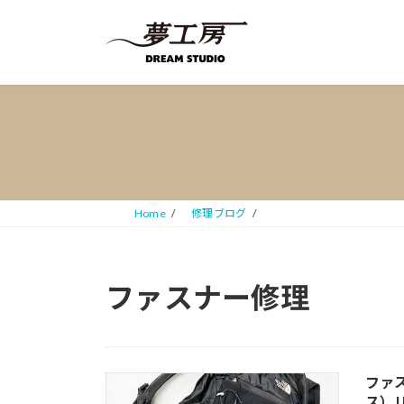
コ
ナ
ン
ビ
テ
ゲ
ン
ー
ツ
シ
へ
ョ
ス
ン
キ
に
ッ
移
プ
動
Home
修理ブログ
ファスナー修理
ファス
ス）