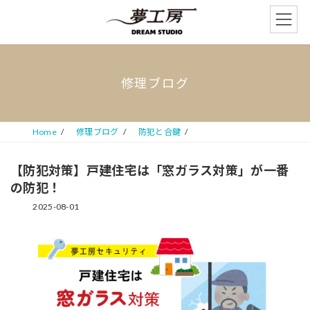
コ
ナ
ン
ビ
テ
ゲ
ン
ー
ツ
シ
へ
ョ
修理ブログ
ス
ン
キ
に
ッ
移
プ
動
Home
修理ブログ
防犯と合鍵
【防犯対策】戸建住宅は「窓ガラス対策」が一番
の防犯！
2025-08-01