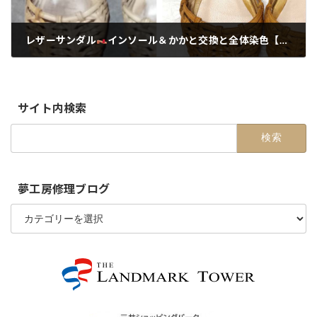
レザーサンダル
インソール＆かかと交換と全体染色【郵送・配送修理】
2025-08-08
サイト内検索
検
索:
夢工房修理ブログ
夢
工
房
修
理
ブ
ロ
グ