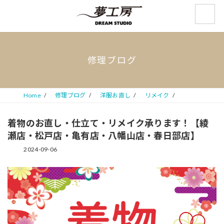
コ
ナ
ン
ビ
テ
ゲ
ン
ー
ツ
シ
へ
ョ
修理ブログ
ス
ン
キ
に
ッ
移
プ
動
Home
修理ブログ
洋服お直し
リメイク
着物のお直し・仕立て・リメイク承ります！【綾
瀬店・松戸店・亀有店・八幡山店・春日部店】
2024-09-06