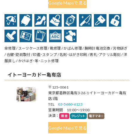
Google Mapsで見る
傘修理 / スーツケース修理 / 靴修理 / かばん修理 / 腕時計電池交換 / 刃物研ぎ
/ 合鍵･錠前取付 / 印鑑･スタンプ / 名刺･はがき印刷 / 表札･アクリル彫刻 / 洋
服直し / かけはぎ･革･ニット修理
イトーヨーカドー亀有店
〒125-0061
東京都葛飾区亀有3-26-1 イトーヨーカドー亀有
店1階
TEL
03-5680-6123
営業時間 10:00～19:00
決済：
Google Mapsで見る