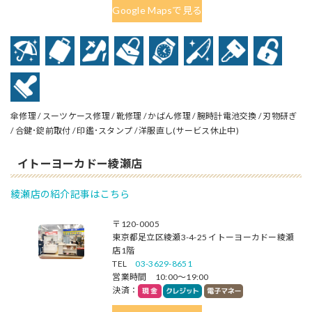
Google Mapsで見る
傘修理 / スーツケース修理 / 靴修理 / かばん修理 / 腕時計電池交換 / 刃物研ぎ
/ 合鍵･錠前取付 / 印鑑･スタンプ / 洋服直し(サービス休止中)
イトーヨーカドー綾瀬店
綾瀬店の紹介記事はこちら
〒120-0005
東京都足立区綾瀬3-4-25 イトーヨーカドー綾瀬
店1階
TEL
03-3629-8651
営業時間 10:00～19:00
決済：