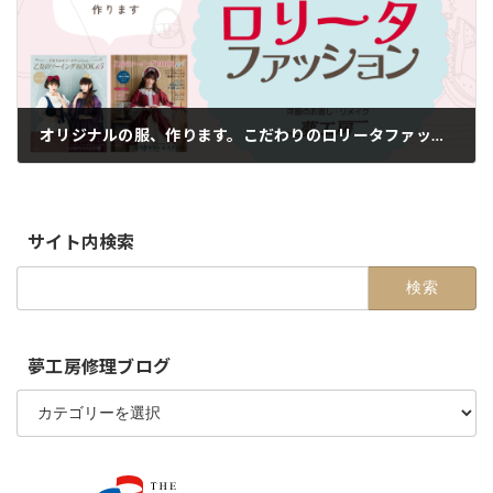
オリジナルの服、作ります。こだわりのロリータファッション【綾瀬店】
2024-09-07
サイト内検索
検
索:
夢工房修理ブログ
夢
工
房
修
理