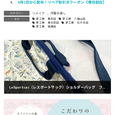
4月1日から配布！リペア割引きクーポン【春日部店】
リメイク
、
洋服お直し
カテゴリー
夢工房 亀有店
夢工房 八幡山店
タグ
夢工房 春日部店
夢工房 松戸本店
夢工房 綾瀬店
LeSportsac（レスポートサック）ショルダーバッグ ファスナー交換【配送修理】
2024-09-06