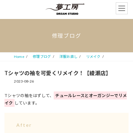
コ
ナ
ン
ビ
テ
ゲ
ン
ー
ツ
シ
へ
ョ
修理ブログ
ス
ン
キ
に
ッ
移
プ
動
Home
修理ブログ
洋服お直し
リメイク
Tシャツの袖を可愛くリメイク！【綾瀬店】
2023-08-26
Tシャツの袖をはずして、
チュールレースとオーガンジーでリメ
イク
しています。
After