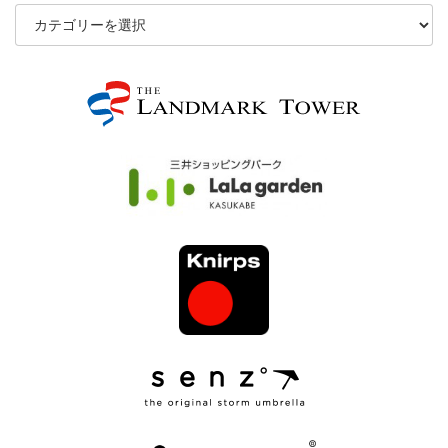
夢
工
房
修
理
ブ
ロ
グ