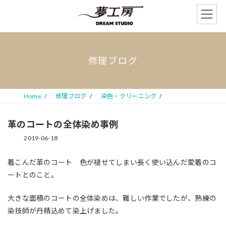
コ
ナ
ン
ビ
テ
ゲ
ン
ー
ツ
シ
へ
ョ
修理ブログ
ス
ン
キ
に
ッ
移
プ
動
Home
修理ブログ
染色・クリーニング
革のコートの全体染め事例
2019-06-18
着こんだ革のコート 色が褪せてしまい長く使い込んだ愛着のコ
ートとのこと。
大きな面積のコートの全体染めは、難しい作業でしたが、熟練の
染技師が丹精込めて染上げました。