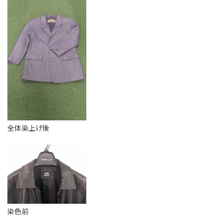
全体染上げ後
染色前