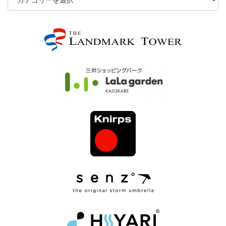
房
修
理
ブ
ロ
グ