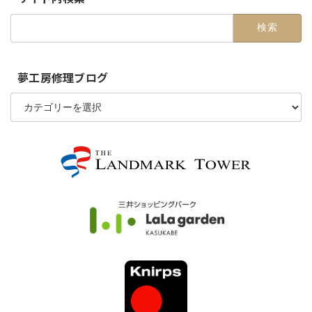
検
索:
夢工房修理ブログ
夢
工
房
修
理
ブ
ロ
グ