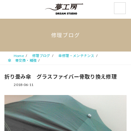
コ
ナ
ン
ビ
テ
ゲ
ン
ー
ツ
シ
へ
ョ
修理ブログ
ス
ン
キ
に
ッ
移
プ
動
Home
修理ブログ
傘修理・メンテナンス
傘 骨交換・補強
折り畳み傘 グラスファイバー骨取り換え修理
2018-06-11