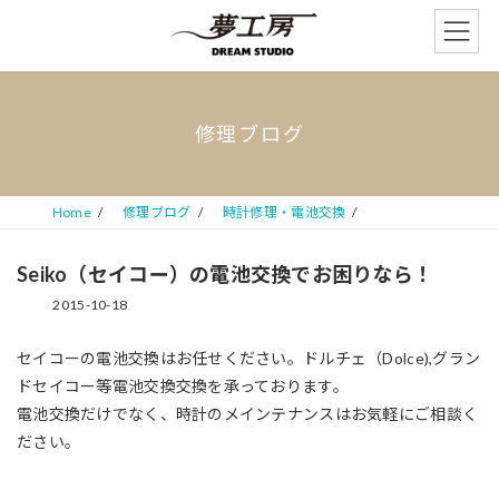
コ
ナ
ン
ビ
テ
ゲ
ン
ー
ツ
シ
へ
ョ
修理ブログ
ス
ン
キ
に
ッ
移
プ
動
Home
修理ブログ
時計修理・電池交換
Seiko（セイコー）の電池交換でお困りなら！
2015-10-18
セイコーの電池交換はお任せください。ドルチェ（Dolce),グラン
ドセイコー等電池交換交換を承っております。
電池交換だけでなく、時計のメインテナンスはお気軽にご相談く
ださい。