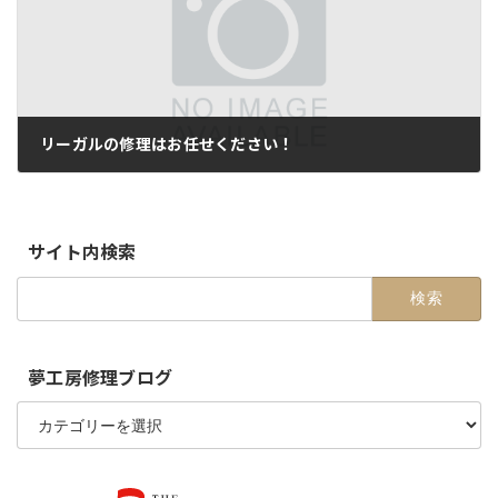
リーガルの修理はお任せください！
2015-11-02
サイト内検索
検
索:
夢工房修理ブログ
夢
工
房
修
理